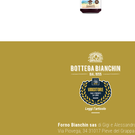
Forno Bianchin sas
di Gigi e Alessandr
Via Piovega, 34 31017 Pieve del Grappa