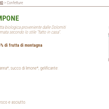
IO
> Confetture
MPONE
tta biologica proveniente dalle Dolomiti
mata secondo lo stile “fatto in casa”.
5% di frutta di montagna
nna*, succo di limone*, gelificante:
resco e asciutto.