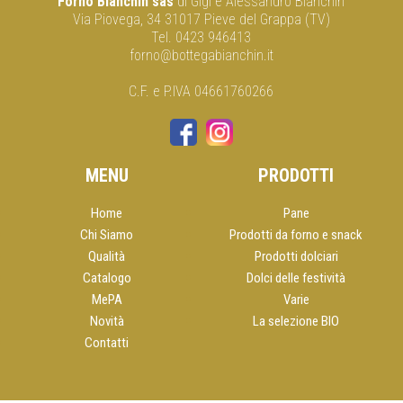
Forno Bianchin sas
di Gigi e Alessandro Bianchin
Via Piovega, 34 31017 Pieve del Grappa (TV)
Tel. 0423 946413
forno@bottegabianchin.it
C.F. e P.IVA 04661760266
MENU
PRODOTTI
Home
Pane
Chi Siamo
Prodotti da forno e snack
Qualità
Prodotti dolciari
Catalogo
Dolci delle festività
MePA
Varie
Novità
La selezione BIO
Contatti